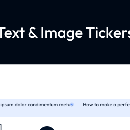
Text & Image Ticker
m ipsum dolor condimentum metus
How to make a perfect 