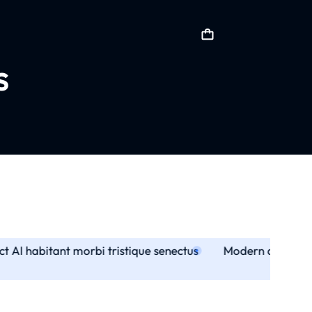
s
AI habitant morbi tristique senectus
Modern approach 